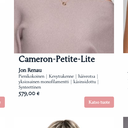
Cameron-Petite-Lite
Jon Renau
Pienikokoinen | Kevytrakenne | häiveotsa |
yksiosainen monofilamentti | käsinsidottu |
Synteettinen
579,00 €
e
Katso tuote