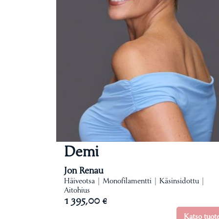
Demi
Jon Renau
Häiveotsa | Monofilamentti | Käsinsidottu |
Aitohius
1 395,00 €
Katso tuot