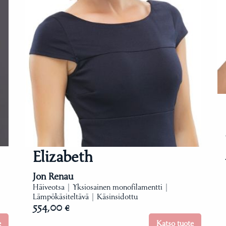
Elizabeth
Jon Renau
Häiveotsa | Yksiosainen monofilamentti |
Lämpökäsiteltävä | Käsinsidottu
554,00 €
e
Katso tuote