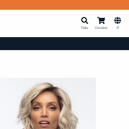
Haku
Ostoskori
FI