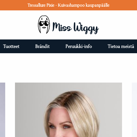
Tressallure Pixie - Kuivashampoo kaupanpäälle
Miss Wiggy
Tuotteet
Brändit
Peruukki-info
Tietoa meistä