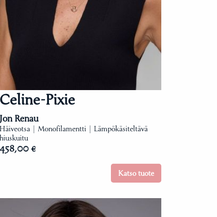
Celine-Pixie
Jon Renau
Häiveotsa | Monofilamentti | Lämpökäsiteltävä
hiuskuitu
458,00 €
Katso tuote