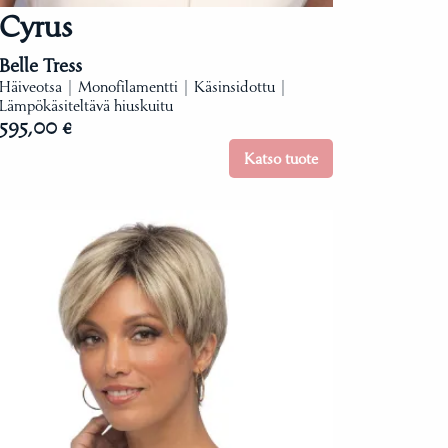
Cyrus
Belle Tress
Häiveotsa | Monofilamentti | Käsinsidottu |
Lämpökäsiteltävä hiuskuitu
595,00 €
Katso tuote