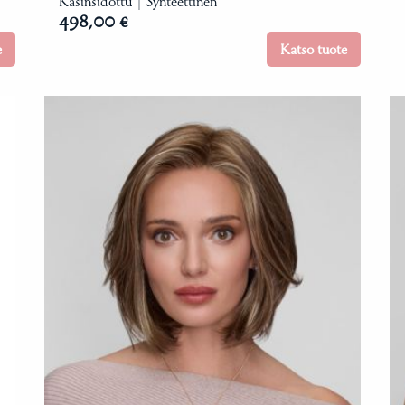
Käsinsidottu | Synteettinen
498,00 €
e
Katso tuote