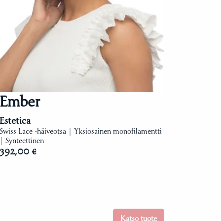
Ember
Estetica
Swiss Lace -häiveotsa | Yksiosainen monofilamentti
| Synteettinen
392,00 €
Katso tuote