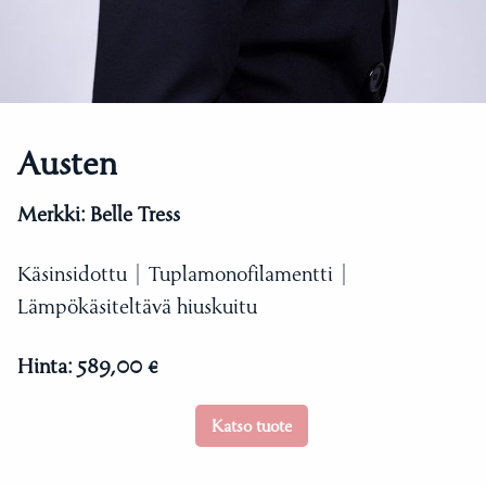
Austen
Merkki:
Belle Tress
Käsinsidottu | Tuplamonofilamentti |
Lämpökäsiteltävä hiuskuitu
Hinta:
589,00 €
Katso tuote