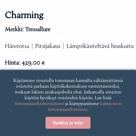
Charming
Merkki:
Tressallure
Häiveotsa | Pitsijakaus | Lämpökäsiteltävä hiuskuitu
Hinta:
429,00 €
Katso tuote
Käytämme sivustolla toiminnan kannalta välttämättömiä
evästeitä parhaan käyttökokemuksen varmistamiseksi,
mukaan lukien asiakaspalvelu-chat. Jatkamalla sivuston
käyttöä hyväksyt evästeiden käytön. Lue lisää
tietosuojaselosteestamme
ja kumppanimme
Lumo.ws:n
tietosuojaselosteesta
.
Hyväksy ja sulje