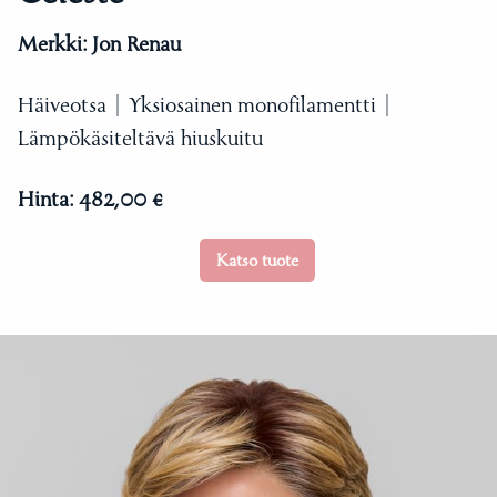
Merkki:
Jon Renau
Häiveotsa | Yksiosainen monofilamentti |
Lämpökäsiteltävä hiuskuitu
Hinta:
482,00 €
Katso tuote