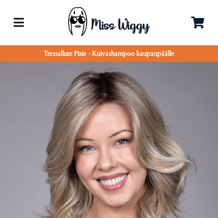
Miss Wiggy
Tressallure Pixie - Kuivashampoo kaupanpäälle