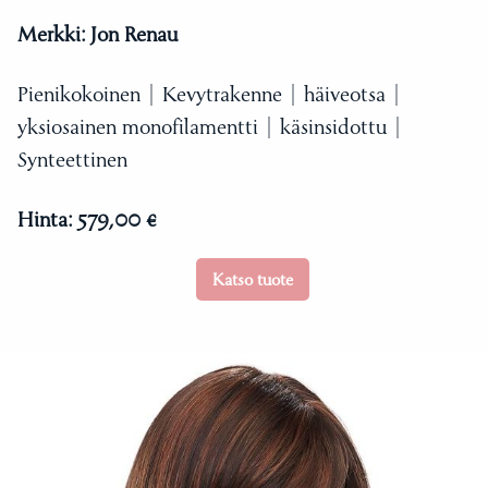
Merkki:
Jon Renau
Pienikokoinen | Kevytrakenne | häiveotsa |
yksiosainen monofilamentti | käsinsidottu |
Synteettinen
Hinta:
579,00 €
Katso tuote