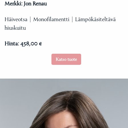
Merkki:
Jon Renau
Häiveotsa | Monofilamentti | Lämpökäsiteltävä
hiuskuitu
Hinta:
458,00 €
Katso tuote