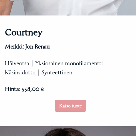
Courtney
Merkki:
Jon Renau
Häiveotsa | Yksiosainen monofilamentti |
Käsinsidottu | Synteettinen
Hinta:
558,00 €
Katso tuote