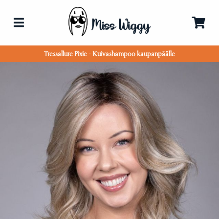
Miss Wiggy
Tressallure Pixie - Kuivashampoo kaupanpäälle