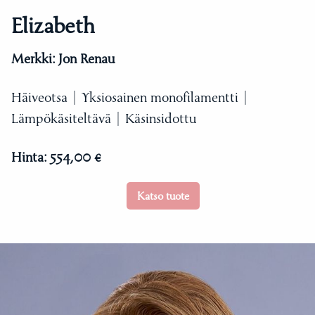
Elizabeth
Merkki:
Jon Renau
Häiveotsa | Yksiosainen monofilamentti |
Lämpökäsiteltävä | Käsinsidottu
Hinta:
554,00 €
Katso tuote