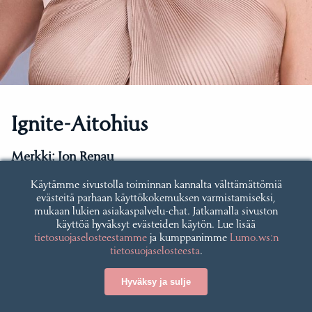
Ignite-Aitohius
Merkki:
Jon Renau
Käytämme sivustolla toiminnan kannalta välttämättömiä
Häiveotsa | Yksiosainen monofilamentti |
evästeitä parhaan käyttökokemuksen varmistamiseksi,
mukaan lukien asiakaspalvelu-chat. Jatkamalla sivuston
Käsinsidottu | Aitohius
käyttöä hyväksyt evästeiden käytön. Lue lisää
tietosuojaselosteestamme
ja kumppanimme
Lumo.ws:n
tietosuojaselosteesta
.
Hinta:
1 348,00 €
Hyväksy ja sulje
Katso tuote