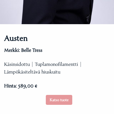
Austen
Merkki:
Belle Tress
Käsinsidottu | Tuplamonofilamentti |
Lämpökäsiteltävä hiuskuitu
Hinta:
589,00 €
Katso tuote