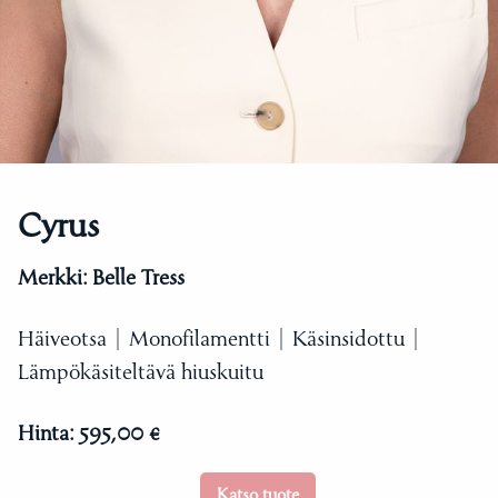
Cyrus
Merkki:
Belle Tress
Häiveotsa | Monofilamentti | Käsinsidottu |
Lämpökäsiteltävä hiuskuitu
Hinta:
595,00 €
Katso tuote