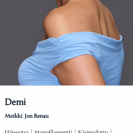
Demi
Merkki:
Jon Renau
Häiveotsa | Monofilamentti | Käsinsidottu |